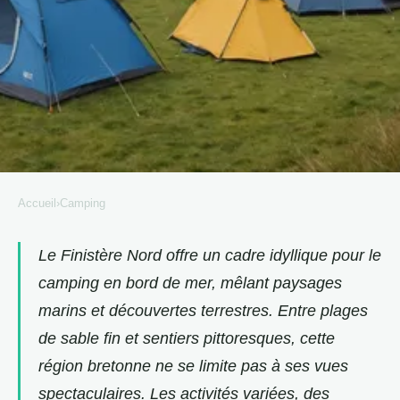
Accueil
›
Camping
CAMPING
Camping finistère nord bord de
Le Finistère Nord offre un cadre idyllique pour le
camping en bord de mer, mêlant paysages
mer : entre terre et mer
marins et découvertes terrestres. Entre plages
bretonne
de sable fin et sentiers pittoresques, cette
Eliott
•
8 février 2025
•
4 min de lecture
région bretonne ne se limite pas à ses vues
spectaculaires. Les activités variées, des